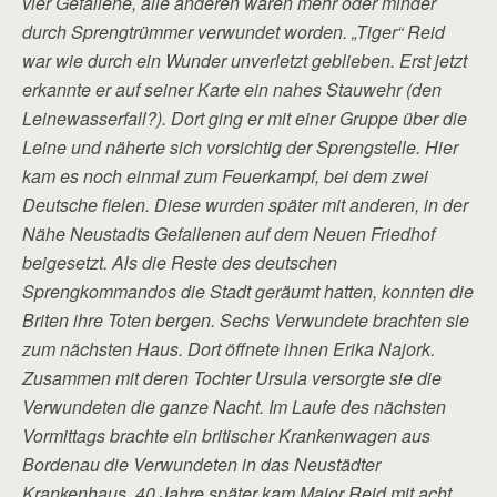
vier Gefallene, alle anderen waren mehr oder minder
durch Sprengtrümmer verwundet worden. „Tiger“ Reid
war wie durch ein Wunder unverletzt geblieben. Erst jetzt
erkannte er auf seiner Karte ein nahes Stauwehr (den
Leinewasserfall?). Dort ging er mit einer Gruppe über die
Leine und näherte sich vorsichtig der Sprengstelle. Hier
kam es noch einmal zum Feuerkampf, bei dem zwei
Deutsche fielen. Diese wurden später mit anderen, in der
Nähe Neustadts Gefallenen auf dem Neuen Friedhof
beigesetzt. Als die Reste des deutschen
Sprengkommandos die Stadt geräumt hatten, konnten die
Briten ihre Toten bergen. Sechs Verwundete brachten sie
zum nächsten Haus. Dort öffnete ihnen Erika Najork.
Zusammen mit deren Tochter Ursula versorgte sie die
Verwundeten die ganze Nacht. Im Laufe des nächsten
Vormittags brachte ein britischer Krankenwagen aus
Bordenau die Verwundeten in das Neustädter
Krankenhaus. 40 Jahre später kam Major Reid mit acht