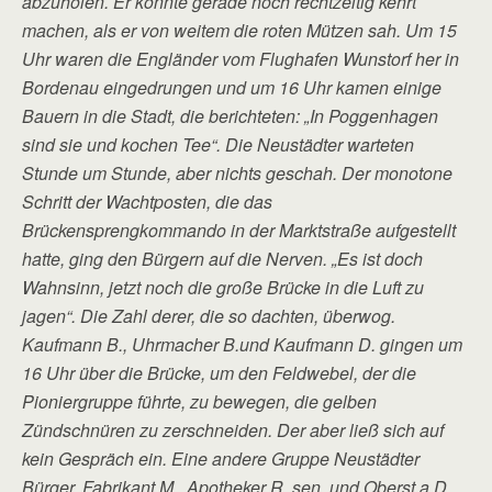
abzuholen. Er konnte gerade noch rechtzeitig kehrt
machen, als er von weitem die roten Mützen sah. Um 15
Uhr waren die Engländer vom Flughafen Wunstorf her in
Bordenau eingedrungen und um 16 Uhr kamen einige
Bauern in die Stadt, die berichteten: „In Poggenhagen
sind sie und kochen Tee“. Die Neustädter warteten
Stunde um Stunde, aber nichts geschah. Der monotone
Schritt der Wachtposten, die das
Brückensprengkommando in der Marktstraße aufgestellt
hatte, ging den Bürgern auf die Nerven. „Es ist doch
Wahnsinn, jetzt noch die große Brücke in die Luft zu
jagen“. Die Zahl derer, die so dachten, überwog.
Kaufmann B., Uhrmacher B.und Kaufmann D. gingen um
16 Uhr über die Brücke, um den Feldwebel, der die
Pioniergruppe führte, zu bewegen, die gelben
Zündschnüren zu zerschneiden. Der aber ließ sich auf
kein Gespräch ein. Eine andere Gruppe Neustädter
Bürger, Fabrikant M., Apotheker R. sen. und Oberst a.D.