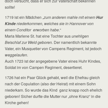
doch versucht, dass er sich zur Vaterschaft bekennen
sollte!
1719 ist ein Mädchen „
zum anderen mahle mit einem
Hur
Kinde
niederkommen, welches sie in Hannover von
einem Conditor erworben habe
.“
Maria Marlene St. hat eine Tochter aus
unehligen
Beischlaf zur Weld geboren.
Der namentlich bekannte
Vater, ein Musquetier von Campens Regiment, ist jedoch
weggelaufen
.
Auch 1723 ist der angegebene Vater eines Huhr Kindes,
Soldat im von Campen Regiment, desertieret.
1726 hat ein Paar Glück gehabt, weil die Ehefrau gleich
nach der Copulation (also der Heirat) mit einem Sohn
niederkam. So wurde das Kind ganz knapp noch ehelich
geboren! Sicher durfte die Mutter nur „ohne Kranz“ in die
Kirche gehen!