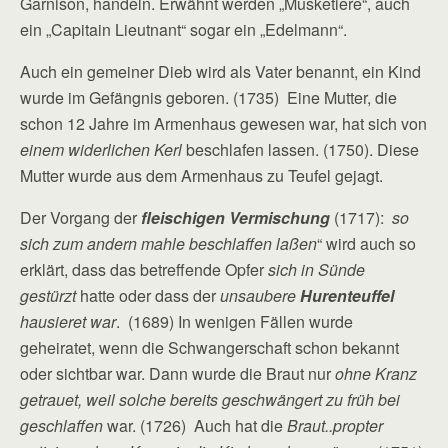
Garnison, handeln. Erwähnt werden „Musketiere“, auch
ein „Capitain Lieutnant“ sogar ein „Edelmann“.
Auch ein gemeiner Dieb wird als Vater benannt, ein Kind
wurde im Gefängnis geboren. (1735) Eine Mutter, die
schon 12 Jahre im Armenhaus gewesen war, hat sich von
einem widerlichen Kerl
beschlafen lassen. (1750). Diese
Mutter wurde aus dem Armenhaus zu Teufel gejagt.
Der Vorgang der
fleischigen Vermischung
(1717):
so
sich zum andern mahle beschlaffen laßen
“ wird auch so
erklärt, dass das betreffende Opfer
sich in Sünde
gestürzt
hatte oder dass der
unsaubere
Hurenteuffel
hausieret war
. (1689) In wenigen Fällen wurde
geheiratet, wenn die Schwangerschaft schon bekannt
oder sichtbar war. Dann wurde die Braut nur
ohne Kranz
getrauet, weil solche bereits geschwängert zu früh bei
geschlaffen
war. (1726) Auch hat die
Braut..propter