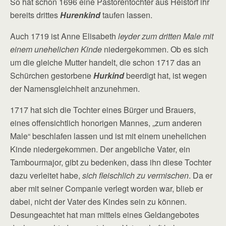
So hat schon 1696 eine Pastorentochter aus Helstorf ihr
bereits drittes
Hurenkind
taufen lassen.
Auch 1719 ist Anne Elisabeth
leyder zum dritten Male mit
einem unehelichen Kinde
niedergekommen. Ob es sich
um die gleiche Mutter handelt, die schon 1717 das an
Schürchen gestorbene
Hurkind
beerdigt hat, ist wegen
der Namensgleichheit anzunehmen.
1717 hat sich die Tochter eines Bürger und Brauers,
eines offensichtlich honorigen Mannes, „zum anderen
Male“ beschlafen lassen und ist mit einem unehelichen
Kinde niedergekommen. Der angebliche Vater, ein
Tambourmajor, gibt zu bedenken, dass ihn diese Tochter
dazu verleitet habe,
sich fleischlich zu vermischen
. Da er
aber mit seiner Companie verlegt worden war, blieb er
dabei, nicht der Vater des Kindes sein zu können.
Desungeachtet hat man mittels eines Geldangebotes