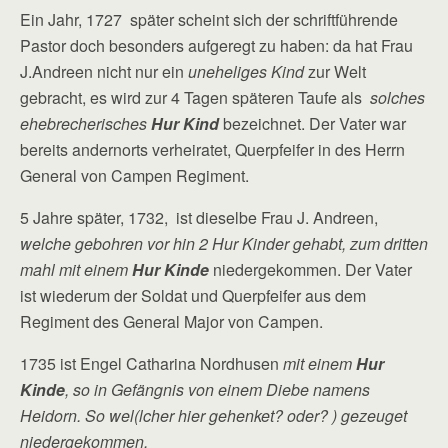
Ein Jahr, 1727 später scheint sich der schriftführende
Pastor doch besonders aufgeregt zu haben: da hat Frau
J.Andreen nicht nur ein
uneheliges Kind
zur Welt
gebracht, es wird zur 4 Tagen späteren Taufe als
solches
ehebrecherisches
Hur Kind
bezeichnet. Der Vater war
bereits andernorts verheiratet, Querpfeifer in des Herrn
General von Campen Regiment.
5 Jahre später, 1732, ist dieselbe Frau J. Andreen,
welche gebohren vor hin 2 Hur Kinder gehabt, zum dritten
mahl mit einem
Hur Kinde
niedergekommen. Der Vater
ist wiederum der Soldat und Querpfeifer aus dem
Regiment des General Major von Campen.
1735 ist Engel Catharina Nordhusen
mit einem
Hur
Kinde
, so in Gefängnis von einem Diebe namens
Heidorn. So wel(lcher hier gehenket? oder? ) gezeuget
niedergekommen.