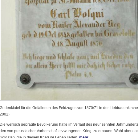
Gedenktafel für die Gefallenen des Feldzuges von 1870/71 in der Liebfrauenkirche
2002)
Die welfisch geprägte Bevölkerung hatte im Verlauf des neunzenhten Jahrhunderts 
den von preussischer Vorherschaft erzwungenen Krieg zu erbauen. Wohl aber dac
Soldaten, die in diesem Krieg ihr Leben ließen.
mehr…