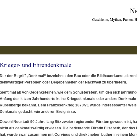
Ne
Geschichte, Mythen, Fakten, H
Krieger- und Ehrendenkmale
Der der Begriff „Denkmal“ bezeichnet den Bau oder die Bildhauerkunst, dere
denkwürdiger Personen oder Begebenheiten der Nachwelt zu überliefern.
Sieht mal ab von Gedenksteinen, wie dem Schusterstein, um den sich jahrhunde
Anfang des letzen Jahrhunderts keine Kriegsdenkmale oder andere Denkmale 
Rübenberge bekannt. Dem Franzosenkrieg 1870/71 wurde interesssanter Weis
Denkmals gedacht, wie anderen Ereignisse.
Obwohl Neustadt 90 Jahre lang Sitz zweier regierender Fürsten gewesen ist, ha
nicht als denkmalswürdig erwiesen. Die bedeutende Fürstin Elisabeth, der das
hat, wurde zwar zusammen mit Corvinus und direkt neben Luther in einem Mon