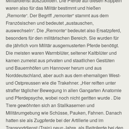
Militärdienst auszubilden. Die Pferde auf diesen Koppeln
waren also für das Militär bestimmt und hießen
„Remonte“. Der Begriff „remonter“ stammt aus dem
Französischen und bedeutet „austauschen,
auswechseln“. Die „Remonte“ bedeutet also Ersatzpferd,
besonders für den militärischen Bereich. Sie wurden für
die jährlich vom Militär ausgemusterten Pferde benötigt.
Die meisten waren Warmblüter, seltener Kaltblüter und
kamen zumeist aus privaten und staatlichen Gestüten
und Bauernhöfen um Hannover herum und aus
Norddeutschland, aber auch aus dem ehemaligen West-
und Ostpreussen wie die Trakehner. „Hier reiften unter
straffer täglicher Bewegung in allen Gangarten Anatomie
und Pferdepsyche, wobei noch nicht geritten wurde . Die
Tiere gewöhnten sich an Stallkasernen und
Militärumgebung wie Schüsse, Pauken, Fahnen. Danach
hatten sie als Zugpferde bei der Artillerie und im
Transportdienst (Train) neun Jahre, als Reitpferde bei den