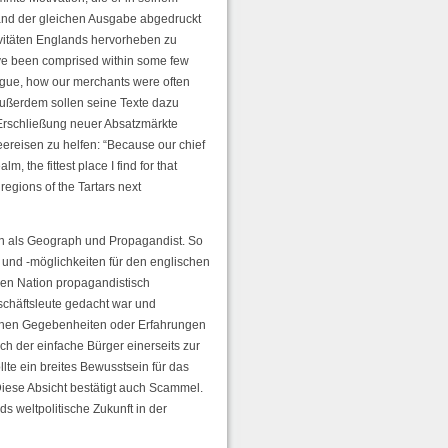
Band der gleichen Ausgabe abgedruckt
ktivitäten Englands hervorheben zu
ave been comprised within some few
ongue, how our merchants were often
. Außerdem sollen seine Texte dazu
Erschließung neuer Absatzmärkte
ereisen zu helfen: “Because our chief
m, the fittest place I find for that
regions of the Tartars next
ern als Geograph und Propagandist. So
und -möglichkeiten für den englischen
hen Nation propagandistisch
eschäftsleute gedacht war und
schen Gegebenheiten oder Erfahrungen
ch der einfache Bürger einerseits zur
lte ein breites Bewusstsein für das
Diese Absicht bestätigt auch Scammel.
s weltpolitische Zukunft in der