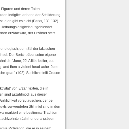
n Figuren und deren Taten
rden lediglich anhand der Schilderung
tudien gibt es nicht (Parks, 131-132).
 Hoffnungslosigkeit ausgeblendet.
nen erzählt wird, der Erzähler stets
onologisch, dem Stil der faktischen
nsel. Der Bericht über seine eigene
ich: “June, 22. A little better, but
ng, and then a violent head-ache. June
 she-goat.“ (102). Sachlich stellt Crusoe
vität“ von Erzähltexten, die in
xten sind Erzählmodi aus dieser
irklichkeit vorzutäuschen, der bei
uyts verwendeten Stilmittel sind in den
yts markiert eine bestimmte Tradition
 achtzehnten Jahrhunderts prägen.
mmte Motivation, die er in seinem