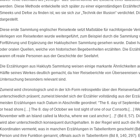
werden. Diese Methode entwickelte sich später zu einer eigenständigen Erzähltechni
Smeeks und Defoe zu finden ist, wo sie sich zur „Technik der Illusion“ verdichtet. Di
dargestellt.
Diese erste Sammlung englischer Reisetexte setzt Maßstäbe für nachfolgende Ve
Verlegen von Reisetexten wurde weitergeführt, zum Beispiel durch die Sammlung v
Fortführung und Ergänzung der Hakluytschen Sammlung gesehen wurde. Dabei hat
oder oralen Quellen, welche von historischen Begebenheiten erzählten. Die Erzählfi
waren oft reale Personen aus der Geschichte der Seefahrt.
Die Erzählungen aus Hakluyts Sammlung weisen einige markante Ähnlichkeiten au
Hälfte seines Werkes deutlich gemacht, da hier Reiseberichte von Überseereisen ve
Untersuchung besonders relevant sind.
Zumeist wird chronologisch und in der Ich-Form retrospektiv über den Reiseverlauf b
unterschiedlich präsent; zumeist blendet sich der Erzähler vollständig aus der Erz
meisten Erzählungen nach Datum in Abschnitte geordnet: “The 6. day of Septembe
or head shore.[…] The 8. day of October we lost sight of one of our Consorts.[…] We 
November with an Island called la Mocha, where we cast anchor […]“ (Bd 8, 57). D
wird aber unterschiedlich konsequent durchgehalten. In der Regel wird auch die R
Koordinaten vermerkt, was in manchen Erzählungen in Tabellenform geschieht (B
Person und ihre Funktion genannt, oftmals auch in Tabellenform (Bd 8, 140, 297).