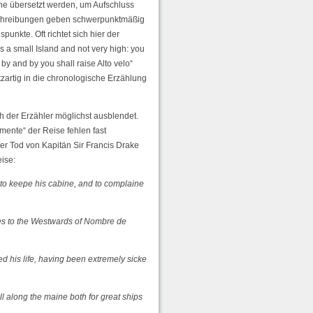
che übersetzt werden, um Aufschluss
eschreibungen geben schwerpunktmäßig
nkte. Oft richtet sich hier der
s a small Island and not very high: you
by and by you shall raise Alto velo“
tzartig in die chronologische Erzählung
h der Erzähler möglichst ausblendet.
mente“ der Reise fehlen fast
er Tod von Kapitän Sir Francis Drake
ise:
 to keepe his cabine, and to complaine
ues to the Westwards of Nombre de
ed his life, having been extremely sicke
l along the maine both for great ships