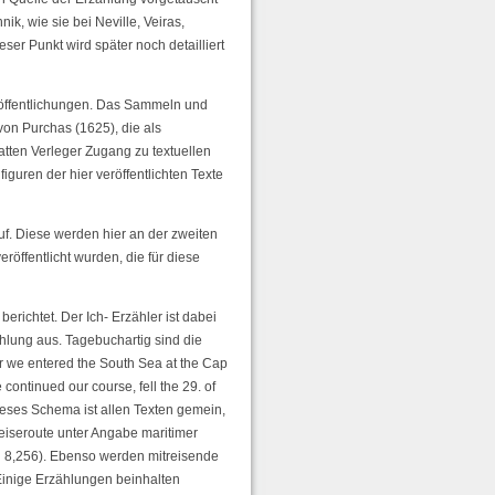
k, wie sie bei Neville, Veiras,
eser Punkt wird später noch detailliert
röffentlichungen. Das Sammeln und
on Purchas (1625), die als
ten Verleger Zugang zu textuellen
guren der hier veröffentlichten Texte
f. Diese werden hier an der zweiten
röffentlicht wurden, die für diese
erichtet. Der Ich- Erzähler ist dabei
ählung aus. Tagebuchartig sind die
r we entered the South Sea at the Cap
continued our course, fell the 29. of
ieses Schema ist allen Texten gemein,
eiseroute unter Angabe maritimer
d 8,256). Ebenso werden mitreisende
 Einige Erzählungen beinhalten