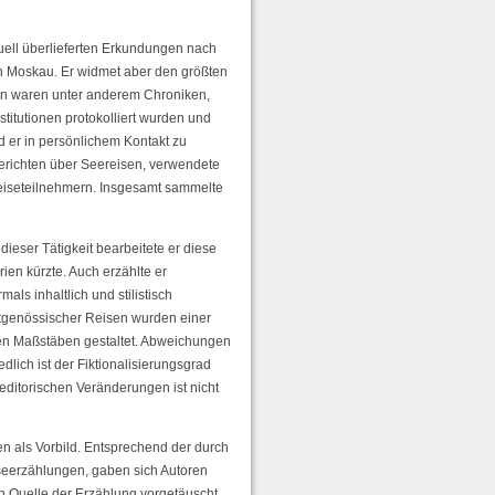
uell überlieferten Erkundungen nach
 Moskau. Er widmet aber den größten
en waren unter anderem Chroniken,
titutionen protokolliert wurden und
d er in persönlichem Kontakt zu
Berichten über Seereisen, verwendete
Reiseteilnehmern. Insgesamt sammelte
dieser Tätigkeit bearbeitete er diese
ien kürzte. Auch erzählte er
ls inhaltlich und stilistisch
itgenössischer Reisen wurden einer
nen Maßstäben gestaltet. Abweichungen
dlich ist der Fiktionalisierungsgrad
editorischen Veränderungen ist nicht
en als Vorbild. Entsprechend der durch
seerzählungen, gaben sich Autoren
hen Quelle der Erzählung vorgetäuscht