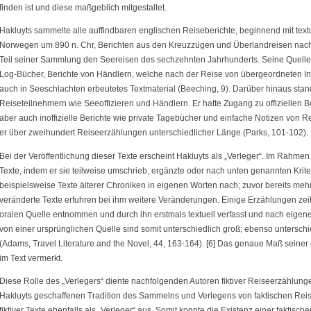
finden ist und diese maßgeblich mitgestaltet.
Hakluyts sammelte alle auffindbaren englischen Reiseberichte, beginnend mit text
Norwegen um 890 n. Chr, Berichten aus den Kreuzzügen und Überlandreisen nach
Teil seiner Sammlung den Seereisen des sechzehnten Jahrhunderts. Seine Quell
Log-Bücher, Berichte von Händlern, welche nach der Reise von übergeordneten Ins
auch in Seeschlachten erbeutetes Textmaterial (Beeching, 9). Darüber hinaus stan
Reiseteilnehmern wie Seeoffizieren und Händlern. Er hatte Zugang zu offiziellen 
aber auch inoffizielle Berichte wie private Tagebücher und einfache Notizen von 
er über zweihundert Reiseerzählungen unterschiedlicher Länge (Parks, 101-102).
Bei der Veröffentlichung dieser Texte erscheint Hakluyts als „Verleger“. Im Rahmen 
Texte, indem er sie teilweise umschrieb, ergänzte oder nach unten genannten Kriter
beispielsweise Texte älterer Chroniken in eigenen Worten nach; zuvor bereits mehrma
veränderte Texte erfuhren bei ihm weitere Veränderungen. Einige Erzählungen ze
oralen Quelle entnommen und durch ihn erstmals textuell verfasst und nach eige
von einer ursprünglichen Quelle sind somit unterschiedlich groß; ebenso unterschie
(Adams, Travel Literature and the Novel, 44, 163-164). [6] Das genaue Maß seiner 
im Text vermerkt.
Diese Rolle des „Verlegers“ diente nachfolgenden Autoren fiktiver Reiseerzählung
Hakluyts geschaffenen Tradition des Sammelns und Verlegens von faktischen Rei
fiktiver Texte ebenfalls als „Verleger“ aus. Somit konnte die Existenz einer faktisc