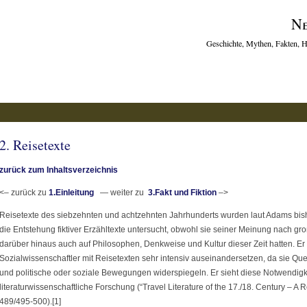
Ne
Geschichte, Mythen, Fakten, H
2. Reisetexte
zurück zum Inhaltsverzeichnis
<– zurück zu
1.Einleitung
— weiter zu
3.Fakt und Fiktion
–>
Reisetexte des siebzehnten und achtzehnten Jahrhunderts wurden laut Adams bishe
die Entstehung fiktiver Erzähltexte untersucht, obwohl sie seiner Meinung nach groß
darüber hinaus auch auf Philosophen, Denkweise und Kultur dieser Zeit hatten. Er 
Sozialwissenschaftler mit Reisetexten sehr intensiv auseinandersetzen, da sie Que
und politische oder soziale Bewegungen widerspiegeln. Er sieht diese Notwendigkei
literaturwissenschaftliche Forschung (“Travel Literature of the 17./18. Century – A
489/495-500).[1]