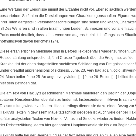
Eine Wertung der Ereignisse nimmt der Erzähler nicht vor. Ebenso sachlich werde
beschrieben. So fehlen die Darstellungen von Charaktereigenschaften. Figuren we
ihrer Taten dargestellt. Personenbeschreibungen sind selten und knapp, Charakters
[8] Des Weiteren sind in allen Erzählungen Leiden, Schmerzen und vor allem auch
Parks macht deutlich, dass selbst wenn von augenscheinlich hoffungslosen Situatio
hoffnungsvoll davon berichtet (124).
Diese erzählerischen Merkmale sind in Defoes Text ebenfalls wieder zu finden. Chr
Reiseerzählung entsprechend, führt Crusoe Tagebuch über die Ereignisse auf der I
Krankheit ist der oben dargestellten sachlichen Schilderung von Ereignissen sehr ähnl
under dreadful apprehensions of sickness. June, 23. Very bad again, cold, shiveri
24. Much better. June 25. An angue very violent.[…] June 26. Better; […] I killed the
hier sein Befinden dar.
Die am Text von Hakluyts geschilderten Merkmale markieren den Beginn der „Objekti
späteren Reiseberichten ebenfalls zu finden ist. Insbesondere in fiktiven Erzählte
Textsammlung wieder zu finden. Hier allerdings dienen sie dazu, einen Bezug zur W
Hakluyts Texten in gewissem Maße tatsächlich gegeben ist. Auch viele der bei Hakl
später analysierten Texten von Neville, Veiras und Smeeks wieder zu finden. Haklu
der Reiseerzählung, deren hier genannten Hauptmerkmale sie bis zum Beginn des
Hakluyts hatte bei der Bearbeitung seiner textuellen und oralen Quellen eine besti