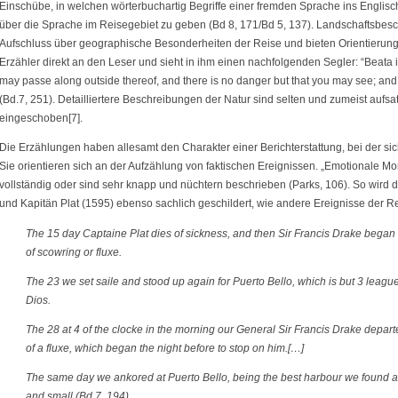
Einschübe, in welchen wörterbuchartig Begriffe einer fremden Sprache ins Englis
über die Sprache im Reisegebiet zu geben (Bd 8, 171/Bd 5, 137). Landschaftsb
Aufschluss über geographische Besonderheiten der Reise und bieten Orientierungspu
Erzähler direkt an den Leser und sieht in ihm einen nachfolgenden Segler: “Beata i
may passe along outside thereof, and there is no danger but that you may see; and 
(Bd.7, 251). Detailliertere Beschreibungen der Natur sind selten und zumeist aufsa
eingeschoben[7].
Die Erzählungen haben allesamt den Charakter einer Berichterstattung, bei der sic
Sie orientieren sich an der Aufzählung von faktischen Ereignissen. „Emotionale Mo
vollständig oder sind sehr knapp und nüchtern beschrieben (Parks, 106). So wird d
und Kapitän Plat (1595) ebenso sachlich geschildert, wie andere Ereignisse der Re
The 15 day Captaine Plat dies of sickness, and then Sir Francis Drake began
of scowring or fluxe.
The 23 we set saile and stood up again for Puerto Bello, which is but 3 leag
Dios.
The 28 at 4 of the clocke in the morning our General Sir Francis Drake depart
of a fluxe, which began the night before to stop on him.[…]
The same day we ankored at Puerto Bello, being the best harbour we found al
and small (Bd.7, 194).