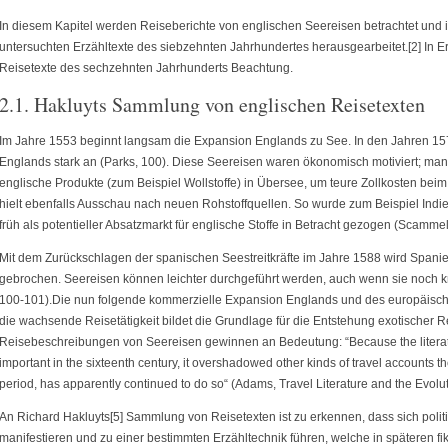
In diesem Kapitel werden Reiseberichte von englischen Seereisen betrachtet und i
untersuchten Erzähltexte des siebzehnten Jahrhundertes herausgearbeitet.[2] In
Reisetexte des sechzehnten Jahrhunderts Beachtung.
2.1. Hakluyts Sammlung von englischen Reisetexten
Im Jahre 1553 beginnt langsam die Expansion Englands zu See. In den Jahren 157
Englands stark an (Parks, 100). Diese Seereisen waren ökonomisch motiviert; man
englische Produkte (zum Beispiel Wollstoffe) in Übersee, um teure Zollkosten bei
hielt ebenfalls Ausschau nach neuen Rohstoffquellen. So wurde zum Beispiel Ind
früh als potentieller Absatzmarkt für englische Stoffe in Betracht gezogen (Scammell
Mit dem Zurückschlagen der spanischen Seestreitkräfte im Jahre 1588 wird Spani
gebrochen. Seereisen können leichter durchgeführt werden, auch wenn sie noch kr
100-101).Die nun folgende kommerzielle Expansion Englands und des europäisc
die wachsende Reisetätigkeit bildet die Grundlage für die Entstehung exotischer Re
Reisebeschreibungen von Seereisen gewinnen an Bedeutung: “Because the literat
important in the sixteenth century, it overshadowed other kinds of travel accounts t
period, has apparently continued to do so“ (Adams, Travel Literature and the Evoluti
An Richard Hakluyts[5] Sammlung von Reisetexten ist zu erkennen, dass sich polit
manifestieren und zu einer bestimmten Erzähltechnik führen, welche in späteren f