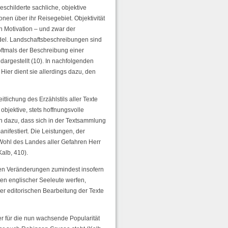
eschilderte sachliche, objektive
onen über ihr Reisegebiet. Objektivität
n Motivation – und zwar der
el. Landschaftsbeschreibungen sind
ftmals der Beschreibung einer
dargestellt (10). In nachfolgenden
 Hier dient sie allerdings dazu, den
tlichung des Erzählstils aller Texte
bjektive, stets hoffnungsvolle
n dazu, dass sich in der Textsammlung
nifestiert. Die Leistungen, der
Wohl des Landes aller Gefahren Herr
Kalb, 410).
chen Veränderungen zumindest insofern
ten englischer Seeleute werfen,
der editorischen Bearbeitung der Texte
er für die nun wachsende Popularität