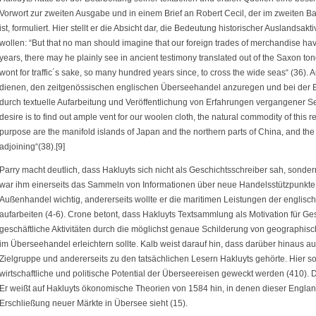
Vorwort zur zweiten Ausgabe und in einem Brief an Robert Cecil, der im zweiten 
ist, formuliert. Hier stellt er die Absicht dar, die Bedeutung historischer Auslandsa
wollen: “But that no man should imagine that our foreign trades of merchandise h
years, there may he plainly see in ancient testimony translated out of the Saxon t
wont for traffic´s sake, so many hundred years since, to cross the wide seas“ (36)
dienen, den zeitgenössischen englischen Überseehandel anzuregen und bei der 
durch textuelle Aufarbeitung und Veröffentlichung von Erfahrungen vergangener Se
desire is to find out ample vent for our woolen cloth, the natural commodity of this real
purpose are the manifold islands of Japan and the northern parts of China, and the 
adjoining“(38).[9]
Parry macht deutlich, dass Hakluyts sich nicht als Geschichtsschreiber sah, sond
war ihm einerseits das Sammeln von Informationen über neue Handelsstützpunkte 
Außenhandel wichtig, andererseits wollte er die maritimen Leistungen der englisc
aufarbeiten (4-6). Crone betont, dass Hakluyts Textsammlung als Motivation für G
geschäftliche Aktivitäten durch die möglichst genaue Schilderung von geographi
im Überseehandel erleichtern sollte. Kalb weist darauf hin, dass darüber hinaus au
Zielgruppe und andererseits zu den tatsächlichen Lesern Hakluyts gehörte. Hier sol
wirtschaftliche und politische Potential der Überseereisen geweckt werden (410). 
Er weißt auf Hakluyts ökonomische Theorien von 1584 hin, in denen dieser England
Erschließung neuer Märkte in Übersee sieht (15).