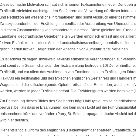
Diese politische Motivation schlägt sich in seiner Textsammlung nieder. Der oben g
Erzählstil erleichtert nachfolgenden Seefahrern die Verwertung nützlicher Informati
und Reduktion auf wesentliche Informationen sind somit Ausdruck einer bestimmte
Zweckgebundenheit der Erzählung, namentlich der Vorbereitung von Überseehand
in diesem Zusammenhang von besonderem Interesse. Diese gleichen laut Crone o
Landkarte; geographische Gegebenheiten werden empirisch erfasst und detailliert 
fiktiven Erzähltexten ist diese Art der Landschaftsbeschreibung ebenfalls zu finden.
geschilderten fiktiven Ereignissen den Anschein von Authentizität zu verleihen.
Es ist schwer zu sagen, inwieweit Hakluyts editorische Veränderungen zur Vereinhei
und somit zum Gesamtcharakter der Textsammlung beitrugen.[10] Der einheitliche, o
Erzählstil, und vor allem das Ausblenden von Emotionen in den Erzählungen führe
Hakluyts ein bestimmtes Bild des typischen englischen Seefahrers und Händlers ma
Wagemut und die stillschweigende Opferbereitschaft der Reisenden, welche zum 
werden, werden in jeder Erzählung betont. Die Erzählerfiguren werden heroisiert (
Zur Entstehung dieses Bildes des Seefahrers trägt Hakluyts durch seine editoris
bewusst bei, als dass er Erzählungen, die kein gutes Licht auf die Führungsqualitä
entsprechend kürzt und verändert (Parry, 5). Seine propagandistische Absicht bei 
wird hier deutlich.
Hier entsteht die Urform des englischen „Heldentypen“ der späteren Erzähltexte, d