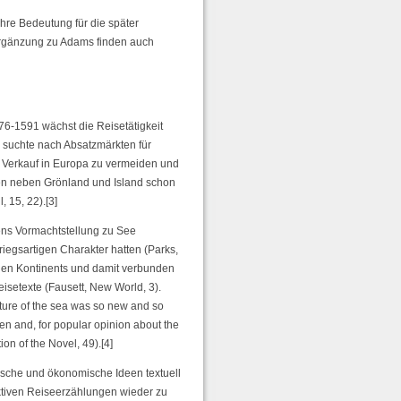
hre Bedeutung für die später
 Ergänzung zu Adams finden auch
6-1591 wächst die Reisetätigkeit
 suchte nach Absatzmärkten für
m Verkauf in Europa zu vermeiden und
ien neben Grönland und Island schon
, 15, 22).[3]
ens Vormachtstellung zu See
iegsartigen Charakter hatten (Parks,
hen Kontinents und damit verbunden
isetexte (Fausett, New World, 3).
ure of the sea was so new and so
hen and, for popular opinion about the
on of the Novel, 49).[4]
ische und ökonomische Ideen textuell
iktiven Reiseerzählungen wieder zu