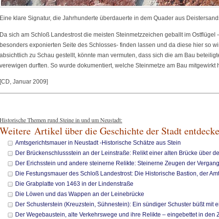
Eine klare Signatur, die Jahrhunderte überdauerte in dem Quader aus Deistersand
Da sich am Schloß Landestrost die meisten Steinmetzzeichen geballt im Ostflügel 
besonders exponierten Seite des Schlosses- finden lassen und da diese hier so w
absichtlich zu Schau gestellt, könnte man vermuten, dass sich die am Bau beteiligte
verewigen durften. So wurde dokumentiert, welche Steinmetze am Bau mitgewirkt 
[CD, Januar 2009]
Historische Themen rund Steine in und um Neustadt:
Weitere Artikel über die Geschichte der Stadt entdeck
Amtsgerichtsmauer in Neustadt -Historische Schätze aus Stein
Der Brückenschlussstein an der Leinstraße: Relikt einer alten Brücke über
Der Erichsstein und andere steinerne Relikte: Steinerne Zeugen der Vergang
Die Festungsmauer des Schloß Landestrost: Die Historische Bastion, der A
Die Grabplatte von 1463 in der Lindenstraße
Die Löwen und das Wappen an der Leinebrücke
Der Schusterstein (Kreuzstein, Sühnestein): Ein sündiger Schuster büßt mit
Der Wegebaustein, alte Verkehrswege und ihre Relikte – eingebettet in den