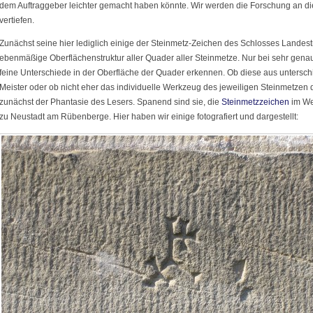
dem Auftraggeber leichter gemacht haben könnte. Wir werden die Forschung an di
vertiefen.
Zunächst seine hier lediglich einige der Steinmetz-Zeichen des Schlosses Landestr
ebenmäßige Oberflächenstruktur aller Quader aller Steinmetze. Nur bei sehr gena
feine Unterschiede in der Oberfläche der Quader erkennen. Ob diese aus untersc
Meister oder ob nicht eher das individuelle Werkzeug des jeweiligen Steinmetzen d
zunächst der Phantasie des Lesers. Spanend sind sie, die
Steinmetzzeichen
im We
zu Neustadt am Rübenberge. Hier haben wir einige fotografiert und dargestellt: