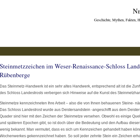
Ne
Geschichte, Mythen, Fakten, H
Steinmetzzeichen im Weser-Renaissance-Schloss Lande
Rübenberge
Das Steinmetz-Handwerk ist ein sehr altes Handwerk, entsprechend alt ist die Zunf
des Schloss Landestrosts verbergen sich Hinweise auf die Kunst des Steinmetzhan
Steinmetze kennzeichneten Ihre Arbeit – also die von Ihnen behauenen Steine- näm
Das Schloss Landestrost wurde aus Deistersandstein -angeschifft aus dem Deister- 
Quader sind hier mit den Zeichen der Steinmetze versehen. Obwohl es einige Que
und späteren Epochen gibt, so ist doch über die Bedeutung und den Aufbau dies
wenig bekannt. Man vermutet, dass es sich um Kennzeichen gehandelt haben könn
Wochenwerkes gekennzeichnet haben. So soll jeder zehnte Stein ein Zeichen erh